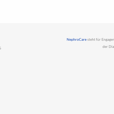
NephroCare
steht für Engage
der Di
G