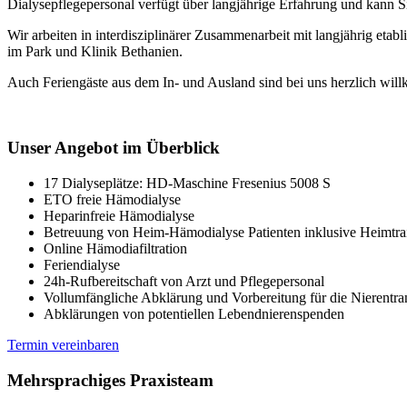
Dialysepflegepersonal verfügt über langjährige Erfahrung und kann S
Wir arbeiten in interdisziplinärer Zusammenarbeit mit langjährig etabl
im Park und Klinik Bethanien.
Auch Feriengäste aus dem In- und Ausland sind bei uns herzlich wi
Unser Angebot im Überblick
17 Dialyseplätze: HD-Maschine Fresenius 5008 S
ETO freie Hämodialyse
Heparinfreie Hämodialyse
Betreuung von Heim-Hämodialyse Patienten inklusive Heimtra
Online Hämodiafiltration
Feriendialyse
24h-Rufbereitschaft von Arzt und Pflegepersonal
Vollumfängliche Abklärung und Vorbereitung für die Nierentra
Abklärungen von potentiellen Lebendnierenspenden
Termin vereinbaren
Mehrsprachiges Praxisteam