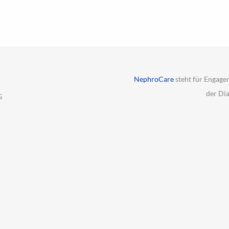
NephroCare
steht für Engage
der Di
G