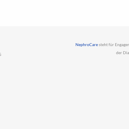
NephroCare
steht für Engage
der Di
G